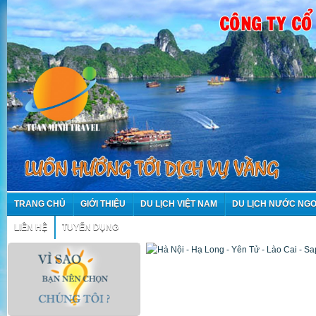
TRANG CHỦ
GIỚI THIỆU
DU LỊCH VIỆT NAM
DU LỊCH NƯỚC NGO
LIÊN HỆ
TUYỂN DỤNG