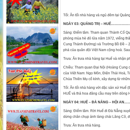
Tối: Ăn tối nhà hàng và ngủ đêm tại Quảng
NGÀY 03: QUẢNG TRỊ – HUẾ……………
Sáng: Điểm tâm. Tham quan Thành Cổ Quản
phóng mùa hè đỏ lửa năm 1972, viếng th
Cung Thánh Đường) và Trường Bồ Đề – 2 c
phá của quân đội Việt Nam cộng hoà. Sau
Trưa: Ăn trưa nhà hàng tại Huế và nhận p
Chiều: Tham quan Đại Nội (Hoàng Cung của
của Việt Nam: Ngọ Môn, Điện Thái Hoà, 
Chùa Thiên Mụ cổ kính, xây dựng từ những
Tối: Ăn tối nhà hàng với đặc sản xứ Huế 
HUẾ và thả hoa đăng cầu may trên dòng
NGÀY 04: HUẾ – ĐÀ NẴNG – HỘI A
Sáng: Điểm tâm. Rời Huế đi Đà Nẵng xuy
dừng chân chụp ảnh làng chài Lăng Cô, 
Trưa: Ăn trưa nhà hàng.