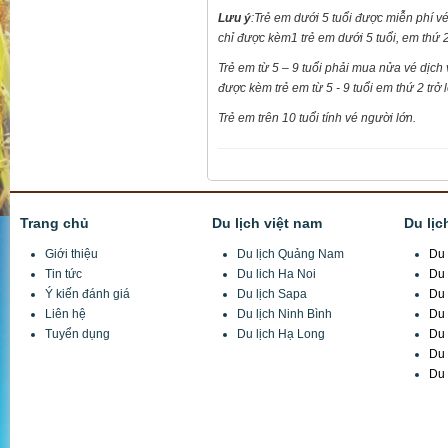
Lưu ý
:Trẻ em dưới 5 tuổi được miễn phí v
chỉ được kèm1 trẻ em dưới 5 tuổi, em thứ 
Trẻ em từ 5 – 9 tuổi phải mua nửa vé dịch 
được kèm trẻ em từ 5 - 9 tuổi em thứ 2 trở
Trẻ em trên 10 tuổi tính vé người lớn.
Trang chủ
Du lịch việt nam
Du lịc
Giới thiệu
Du lịch Quảng Nam
Du 
Tin tức
Du lich Ha Noi
Du 
Ý kiến đánh giá
Du lịch Sapa
Du 
Liên hệ
Du lịch Ninh Bình
Du 
Tuyển dụng
Du lịch Hạ Long
Du 
Du 
Du 
Công Ty CP Đầu tư TM và DL Tuấn Minh
Trụ sở:
X3 Thôn Hồng Ngự, Xã Thụy Phương, Từ Liêm, Hà Nội