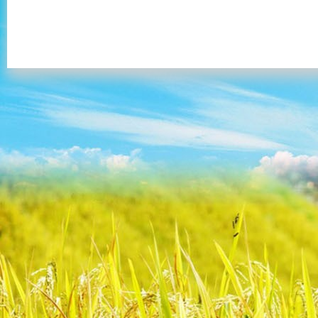
VPGD:
Số 8/11/74 Đường Lê Quang Đạo, Mễ Trì, Từ Liêm, Hà Nội
Điện thoại:
(+84)4 6680 9555/ / 04 6680 6555
Fax:
(+84) 4 7301 7888
Hotline: 0914 246 986 Mr Tuấn
Email:
info@tuanminhtravel.com; www.tuanminhtravel.com