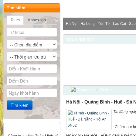
Tìm kiếm
Tours
Khách sạn
Hà Nội - Hạ Long - Yên Tử - Lào Cai - Sap
TOUR NỔI BẬT
Trang chủ
/
Dịch vụ
Hà Nội - Quảng Bình - Huế - Đà 
Tin đăng ngà
Ý kiến đánh giá
Chùm tour hè
- Công ty du lịch Tuấn Minh có