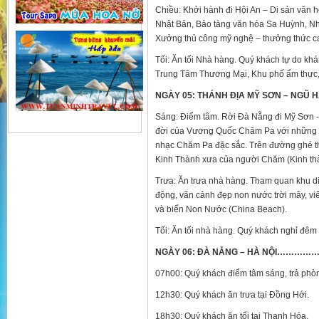
Chiều: Khởi hành đi Hội An – Di sản văn 
Nhật Bản, Bảo tàng văn hóa Sa Huỳnh, N
Xưởng thủ công mỹ nghệ – thưởng thức ca
Tối: Ăn tối Nhà hàng. Quý khách tự do 
Trung Tâm Thương Mại, Khu phố ẩm thực,
NGÀY 05: THÁNH ĐỊA MỸ SƠN – NGŨ HÀN
Sáng: Điểm tâm. Rời Đà Nẵng đi Mỹ Sơn -
đời của Vương Quốc Chăm Pa với những đề
nhạc Chăm Pa đặc sắc. Trên đường ghé t
Kinh Thành xưa của người Chăm (Kinh th
Trưa: Ăn trưa nhà hàng. Tham quan khu d
động, vãn cảnh đẹp non nước trời mây, v
và biển Non Nước (China Beach).
Tối: Ăn tối nhà hàng. Quý khách nghỉ đêm
NGÀY 06: ĐÀ NẴNG – HÀ NỘI…………………
07h00: Quý khách điểm tâm sáng, trả phòn
12h30: Quý khách ăn trưa tại Đồng Hới.
18h30: Quý khách ăn tối tại Thanh Hóa.