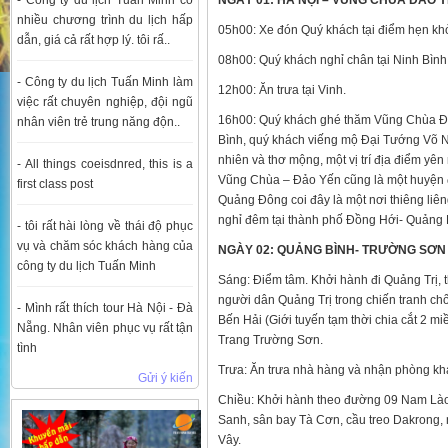
NGÀY 01: HÀ NỘI – VŨNG CHÙA ĐẢO 
nhiều chương trình du lịch hấp
05h00: Xe đón Quý khách tại điểm hẹn kh
dẫn, giá cả rất hợp lý. tôi rấ..
08h00: Quý khách nghỉ chân tại Ninh Bình
- Công ty du lịch Tuấn Minh làm
12h00: Ăn trưa tại Vinh.
việc rất chuyên nghiệp, đội ngũ
16h00: Quý khách ghé thăm Vũng Chùa 
nhân viên trẻ trung năng độn..
Bình, quý khách viếng mộ Đại Tướng Võ N
nhiên và thơ mộng, một vị trí địa điểm yê
- All things coeisdnred, this is a
Vũng Chùa – Đảo Yến cũng là một huyện đẹ
first class post
Quảng Đông coi đây là một nơi thiêng liên
nghỉ đêm tại thành phố Đồng Hới- Quảng 
- tôi rất hài lòng về thái độ phục
vụ và chăm sóc khách hàng của
NGÀY 02: QUẢNG BÌNH- TRƯỜNG SƠN – 
công ty du lịch Tuấn Minh
Sáng: Điểm tâm. Khởi hành đi Quảng Trị, 
người dân Quảng Trị trong chiến tranh c
- Mình rất thích tour Hà Nội - Đà
Bến Hải (Giới tuyến tạm thời chia cắt 2 
Nẵng. Nhân viên phục vụ rất tận
Trang Trường Sơn.
tình
Trưa: Ăn trưa nhà hàng và nhận phòng khá
Gửi ý kiến
Chiều: Khởi hành theo đường 09 Nam Lào
Sanh, sân bay Tà Cơn, cầu treo Dakrong, 
Vây.