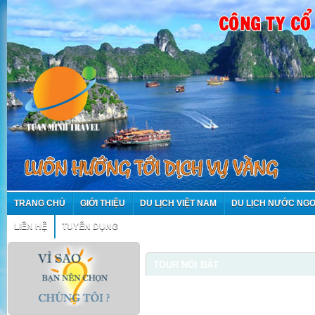
TRANG CHỦ
GIỚI THIỆU
DU LỊCH VIỆT NAM
DU LỊCH NƯỚC NGO
LIÊN HỆ
TUYỂN DỤNG
TOUR NỔI BẬT