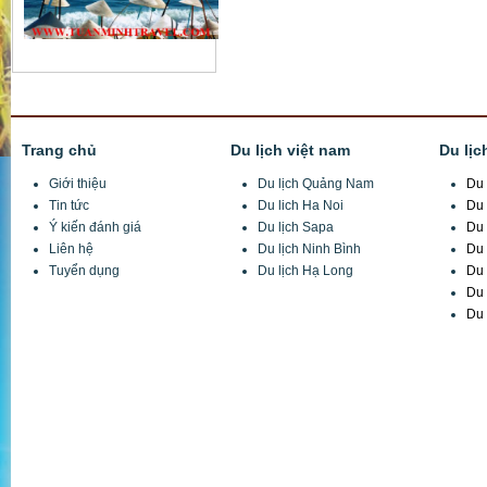
Trang chủ
Du lịch việt nam
Du lịc
Giới thiệu
Du lịch Quảng Nam
Du 
Tin tức
Du lich Ha Noi
Du 
Ý kiến đánh giá
Du lịch Sapa
Du 
Liên hệ
Du lịch Ninh Bình
Du 
Tuyển dụng
Du lịch Hạ Long
Du 
Du 
Du 
Công Ty CP Đầu tư TM và DL Tuấn Minh
Trụ sở:
X3 Thôn Hồng Ngự, Xã Thụy Phương, Từ Liêm, Hà Nội
VPGD:
Số 8/11/74 Đường Lê Quang Đạo, Mễ Trì, Từ Liêm, Hà Nội
Điện thoại:
(+84)4 6680 9555/ / 04 6680 6555
Fax:
(+84) 4 7301 7888
Hotline: 0914 246 986 Mr Tuấn
Email:
info@tuanminhtravel.com; www.tuanminhtravel.com