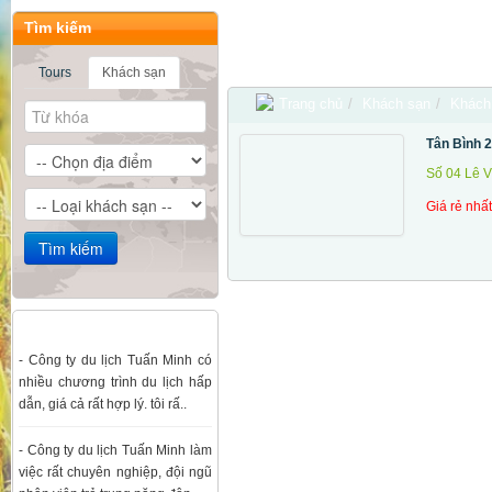
Tìm kiếm
Tours
Khách sạn
Du lịch Hà Nội - Hạ Long - Chùa Hương Th
Trang chủ
/
Khách sạn
/
Khách
Tân Bình 2
Số 04 Lê 
Giá rẻ nhấ
Ý kiến đánh giá
- Công ty du lịch Tuấn Minh có
nhiều chương trình du lịch hấp
dẫn, giá cả rất hợp lý. tôi rấ..
- Công ty du lịch Tuấn Minh làm
việc rất chuyên nghiệp, đội ngũ