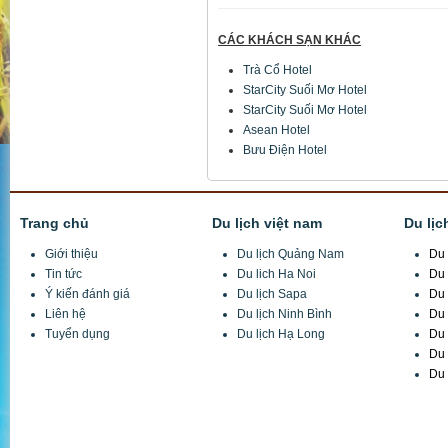
CÁC KHÁCH SẠN KHÁC
Trà Cổ Hotel
StarCity Suối Mơ Hotel
StarCity Suối Mơ Hotel
Asean Hotel
Bưu Điện Hotel
Trang chủ
Du lịch việt nam
Du lịc
Giới thiệu
Du lịch Quảng Nam
Du 
Tin tức
Du lich Ha Noi
Du 
Ý kiến đánh giá
Du lịch Sapa
Du 
Liên hệ
Du lịch Ninh Bình
Du 
Tuyển dụng
Du lịch Hạ Long
Du 
Du 
Du 
Công Ty CP Đầu tư TM và DL Tuấn Minh
Trụ sở:
X3 Thôn Hồng Ngự, Xã Thụy Phương, Từ Liêm, Hà Nội