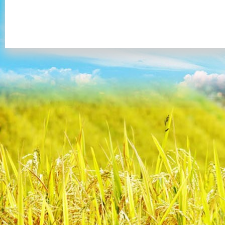
VPGD:
Số 8/11/74 Đường Lê Quang Đạo, Mễ Trì, Từ Liêm, Hà Nội
Điện thoại:
(+84)4 6680 9555/ / 04 6680 6555
Fax:
(+84) 4 7301 7888
Hotline: 0914 246 986 Mr Tuấn
Email:
info@tuanminhtravel.com; www.tuanminhtravel.com