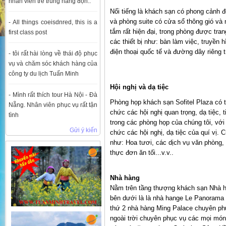
nhân viên trẻ trung năng độn..
Nổi tiếng là khách sạn có phong cảnh 
và phòng suite có cửa sổ thông gió và 
- All things coeisdnred, this is a
tắm rất hiện đại, trong phòng được tra
first class post
các thiết bị như: bàn làm việc, truyền 
điện thoại quốc tế và đường dây riêng 
- tôi rất hài lòng về thái độ phục
vụ và chăm sóc khách hàng của
công ty du lịch Tuấn Minh
Hội nghị và dạ tiệc
- Mình rất thích tour Hà Nội - Đà
Phòng họp khách sạn Sofitel Plaza có t
Nẵng. Nhân viên phục vụ rất tận
chức các hội nghị quan trọng, dạ tiệc, 
tình
trong các phòng họp của chúng tôi, với
Gửi ý kiến
chức các hội nghị, dạ tiệc của quí vị.
như: Hoa tươi, các dịch vụ văn phòng,
thực đơn ăn tối...v.v..
Nhà hàng
Nằm trên tầng thượng khách sạn Nhà h
bên dưới là là nhà hange Le Panorama c
thứ 2 nhà hàng Ming Palace chuyên p
ngoài trời chuyên phục vụ các mọi món 