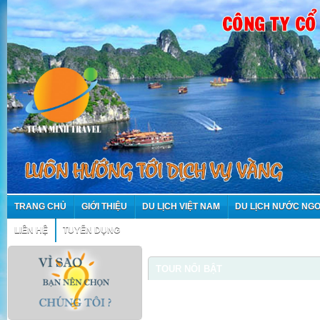
TRANG CHỦ
GIỚI THIỆU
DU LỊCH VIỆT NAM
DU LỊCH NƯỚC NGO
LIÊN HỆ
TUYỂN DỤNG
TOUR NỔI BẬT