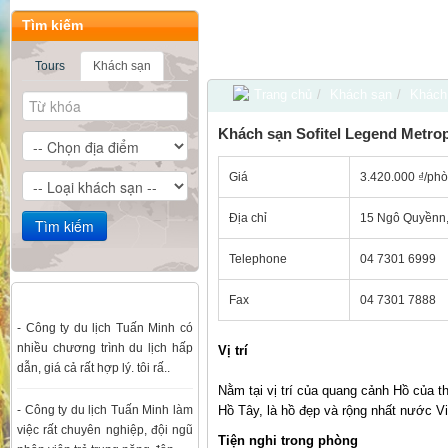
Tìm kiếm
Tours
Khách sạn
Du lịch Hà Nội - Hạ Long - Chùa Hương Th
Trang chủ
/
Khách sạn
/
Khách
Khách sạn Sofitel Legend Metro
Giá
3.420.000 ₫/ph
Địa chỉ
15 Ngô Quyềnn,
Telephone
04 7301 6999
Ý kiến đánh giá
Fax
04 7301 7888
- Công ty du lịch Tuấn Minh có
nhiều chương trình du lịch hấp
Vị trí
dẫn, giá cả rất hợp lý. tôi rấ..
Nằm tại vị trí của quang cảnh Hồ của th
- Công ty du lịch Tuấn Minh làm
Hồ Tây, là hồ đẹp và rộng nhất nước 
việc rất chuyên nghiệp, đội ngũ
Tiện nghi trong phòng